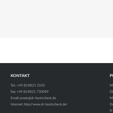
KONTAKT
P
Tel.: +49 (0) 8821 3103
M
Fax: +49 (0) 8821 730089
Di
Email:
praxis@dr-buntscheck.de
M
Internet:
http://www.dr-buntscheck.de/
D
Fr